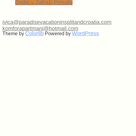
Dodaj u Zatraži Ponudu
ivica@paradisevacationinsplitandcroatia.com
komforapartmani@hotmail.com
Colorlib
WordPress
Theme by
Powered by
Back
to
top