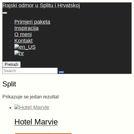
Skoči
Rajski odmor u Splitu i Hrvatskoj
na
sadržaj
Primjeri paketa
Inspiracija
O meni
Kontakt
Pretraži
Pretraga:
Search
Split
Prikazuje se jedan rezultat
Hotel Marvie