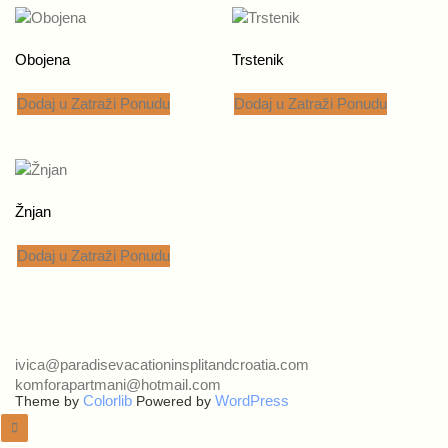
Obojena
Trstenik
Dodaj u Zatraži Ponudu
Dodaj u Zatraži Ponudu
Žnjan
Dodaj u Zatraži Ponudu
ivica@paradisevacationinsplitandcroatia.com
komforapartmani@hotmail.com
Colorlib
WordPress
Theme by
Powered by
Back to top