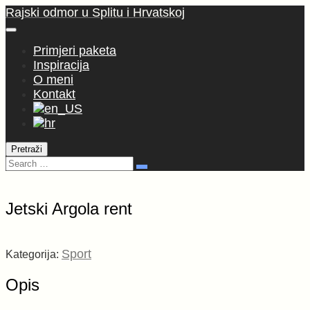
Skoči
Rajski odmor u Splitu i Hrvatskoj
na
sadržaj
Primjeri paketa
Inspiracija
O meni
Kontakt
Pretraži
Pretraga:
Search
Jetski Argola rent
Jetski
Argola
Sport
Kategorija:
rent
količina
Opis