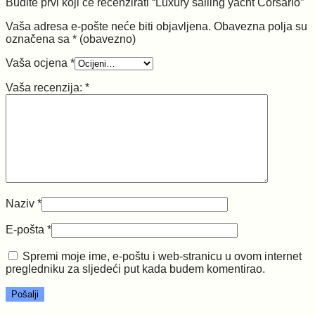
Budite prvi koji će recenzirati “Luxury sailing yacht Corsario”
Vaša adresa e-pošte neće biti objavljena.
Obavezna polja su
označena sa
* (obavezno)
Vaša ocjena
*
Vaša recenzija:
*
Naziv
*
E-pošta
*
Spremi moje ime, e-poštu i web-stranicu u ovom internet
pregledniku za sljedeći put kada budem komentirao.