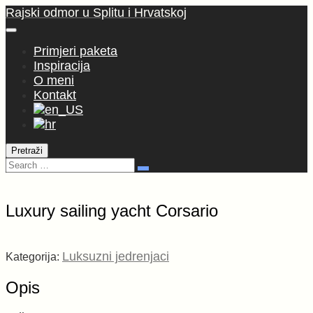
Skoči
Rajski odmor u Splitu i Hrvatskoj
na
sadržaj
Primjeri paketa
Inspiracija
O meni
Kontakt
Pretraži
Pretraga:
Search
Luxury sailing yacht Corsario
Luxury
sailing
Luksuzni jedrenjaci
Kategorija:
yacht
Corsario
Opis
količina