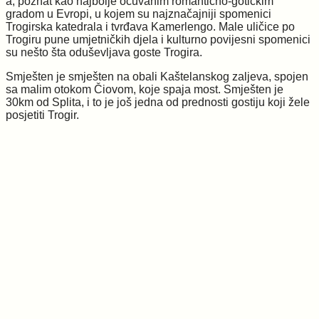
a, poznat kao najbolje očuvanim romantično-gotičkim
gradom u Evropi, u kojem su najznačajniji spomenici
Trogirska katedrala i tvrđava Kamerlengo. Male uličice po
Trogiru pune umjetničkih djela i kulturno povijesni spomenici
su nešto šta oduševljava goste Trogira.
Smješten je smješten na obali Kaštelanskog zaljeva, spojen
sa malim otokom Čiovom, koje spaja most. Smješten je
30km od Splita, i to je još jedna od prednosti gostiju koji žele
posjetiti Trogir.