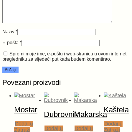
Naziv
*
E-pošta
*
Spremi moje ime, e-poštu i web-stranicu u ovom internet
pregledniku za sljedeći put kada budem komentirao.
Povezani proizvodi
Mostar
Kaštela
Dubrovnik
Makarska
Dodaj u
Dodaj u
Dodaj u
Dodaj u
Zatraži
Zatraži