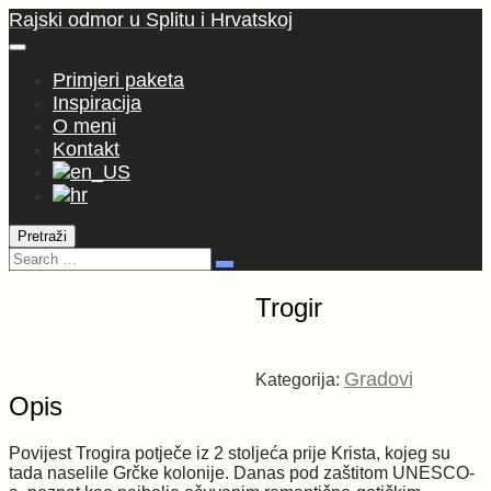
Skoči
Rajski odmor u Splitu i Hrvatskoj
na
sadržaj
Primjeri paketa
Inspiracija
O meni
Kontakt
Pretraži
Pretraga:
Search
Trogir
Trogir
količina
Gradovi
Kategorija:
Opis
Povijest Trogira potječe iz 2 stoljeća prije Krista, kojeg su
tada naselile Grčke kolonije. Danas pod zaštitom UNESCO-